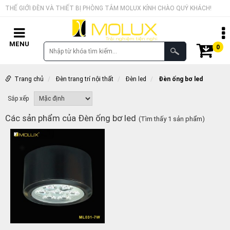
THẾ GIỚI ĐÈN VÀ THIẾT BỊ PHÒNG TẮM MOLUX KÍNH CHÀO QUÝ KHÁCH!
MENU
0
Trang chủ
Đèn trang trí nội thất
Đèn led
Đèn ống bơ led
Sắp xếp
Các sản phẩm của Đèn ống bơ led
(Tìm thấy 1 sản phẩm)