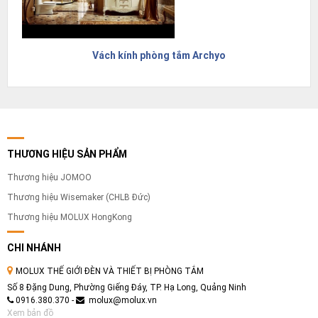
Vách kính phòng tắm Archyo
THƯƠNG HIỆU SẢN PHẨM
Thương hiệu JOMOO
Thương hiệu Wisemaker (CHLB Đức)
Thương hiệu MOLUX HongKong
CHI NHÁNH
MOLUX THẾ GIỚI ĐÈN VÀ THIẾT BỊ PHÒNG TẮM
Số 8 Đặng Dung, Phường Giếng Đáy, TP. Hạ Long, Quảng Ninh
0916.380.370 -
molux@molux.vn
Xem bản đồ