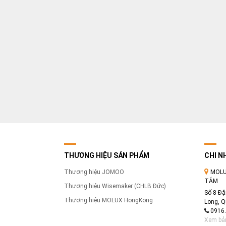
THƯƠNG HIỆU SẢN PHẨM
CHI N
Thương hiệu JOMOO
MOLU
TẮM
Thương hiệu Wisemaker (CHLB Đức)
Số 8 Đặ
Thương hiệu MOLUX HongKong
Long, Q
0916.
Xem bả