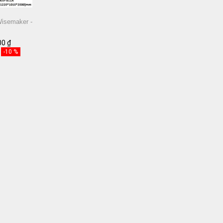
Wisemaker -
0*2000)mm
00 ₫
-10 %