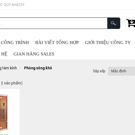
ÀO QUÝ KHÁCH!
 CÔNG TRÌNH
BÀI VIẾT TỔNG HỢP
GIỚI THIỆU CÔNG TY
 HỆ
GIAN HÀNG SALES
g tắm kính
Phòng xông khô
Sắp xếp
y 2 sản phẩm)