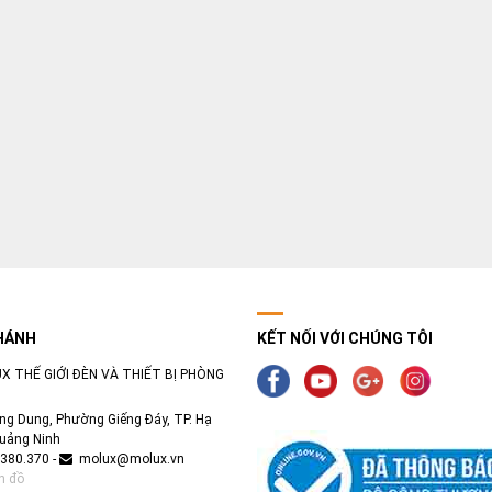
HÁNH
KẾT NỐI VỚI CHÚNG TÔI
X THẾ GIỚI ĐÈN VÀ THIẾT BỊ PHÒNG
ng Dung, Phường Giếng Đáy, TP. Hạ
uảng Ninh
380.370 -
molux@molux.vn
n đồ