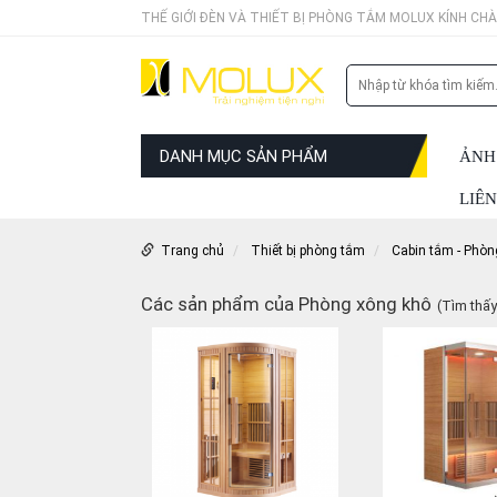
THẾ GIỚI ĐÈN VÀ THIẾT BỊ PHÒNG TẮM MOLUX KÍNH CH
DANH MỤC SẢN PHẨM
ẢNH
LIÊN
Trang chủ
Thiết bị phòng tắm
Cabin tắm - Phòn
Các sản phẩm của Phòng xông khô
(Tìm thấ