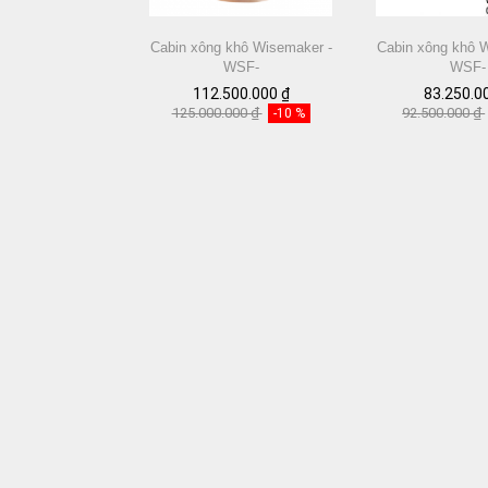
Cabin xông khô Wisemaker -
Cabin xông khô 
WSF-
WSF-
009(1400*1400*2000)mm
011A(1220*101
112.500.000 ₫
83.250.0
125.000.000 ₫
92.500.000 ₫
-10 %